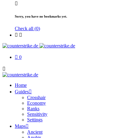
Sorry, you have no bookmarks yet.
Check all (
0
)
0
Home
Guides
Crosshair
Economy
Ranks
Sensitivity
Settings
Maps
Ancient
Anubis