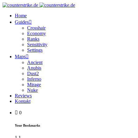
Home
Guides
Crosshair
Economy
Ranks
Sensitivity
Settings
Maps
Ancient
Anubis
Dust2
Inferno
Mirage
Nuke
Reviews
Kontakt
0
Your Bookmarks
1
1