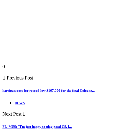
0
Previous Post
karrigan goes for record-low $167,000 for the final Cologne...
news
Next Post
FL4MUS: "I'm just happy to play good CS. I...