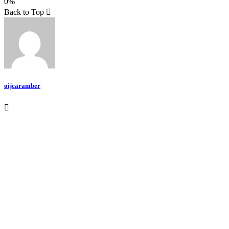
0%
Teilen
Back to Top
oijcaramber